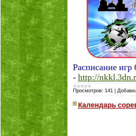
Расписание игр 6
-
http://nkkl.3dn
Просмотров:
141
|
Добави
Календарь соре