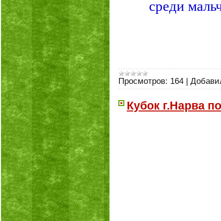
среди маль
Просмотров:
164
|
Добави
Кубок г.Нарва по
В 