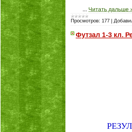
...
Читать дальше 
Просмотров:
177
|
Добави
Футзал 1-3 кл. 
РЕЗУ