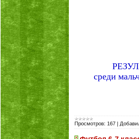
РЕЗУ
среди маль
Просмотров:
167
|
Добави