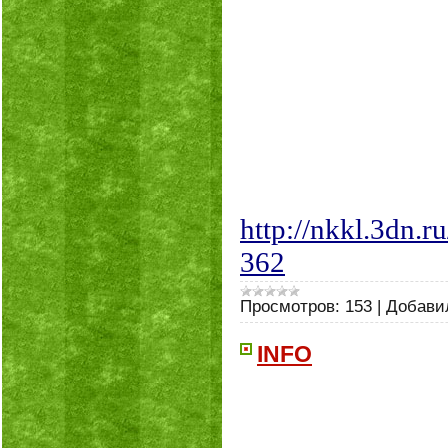
http://nkkl.3dn.
362
Просмотров:
153
|
Добави
INFO