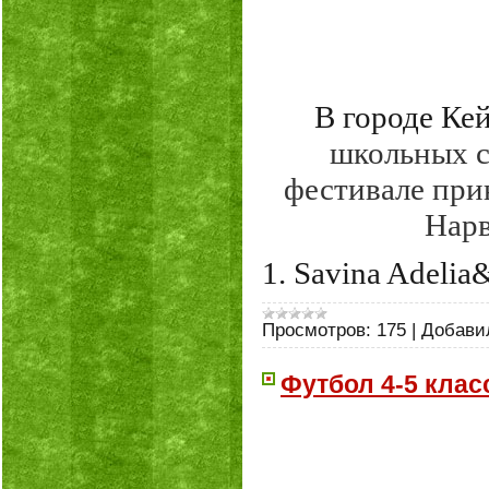
В городе Ке
школьных с
фестивале при
Нарв
1. Savina Adeli
Просмотров:
175
|
Добави
Футбол 4-5 клас