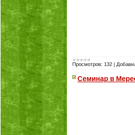
Просмотров:
132
|
Добави
Семинар в Мере