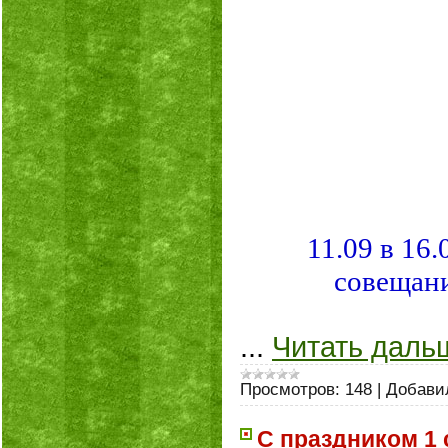
11.09 в 16
совещани
...
Читать даль
Просмотров:
148
|
Добави
С праздником 1 