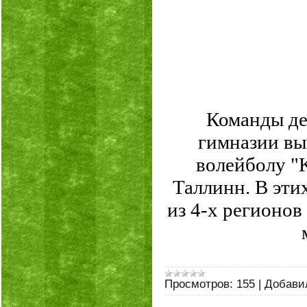
Команды де
гимназии вы
волейболу "K
Таллинн. В эти
из 4-х регионо
Просмотров:
155
|
Добави