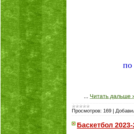
по 
...
Читать дальше 
Просмотров:
169
|
Добави
Баскетбол 2023-