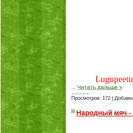
Lugupeetud
...
Читать дальше »
Просмотров:
172
|
Добави
Народный мяч -