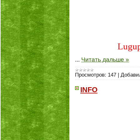
Lugupe
...
Читать дальше »
Просмотров:
147
|
Добави
INFO