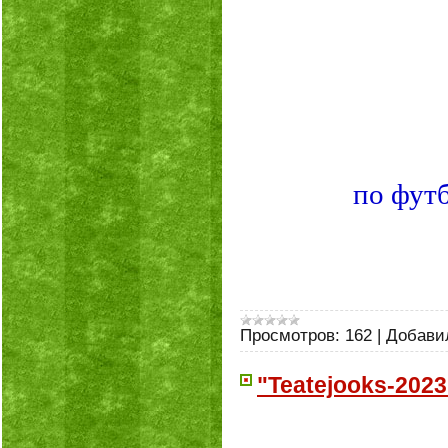
по футб
Просмотров:
162
|
Добави
"Teatejoоks-2023